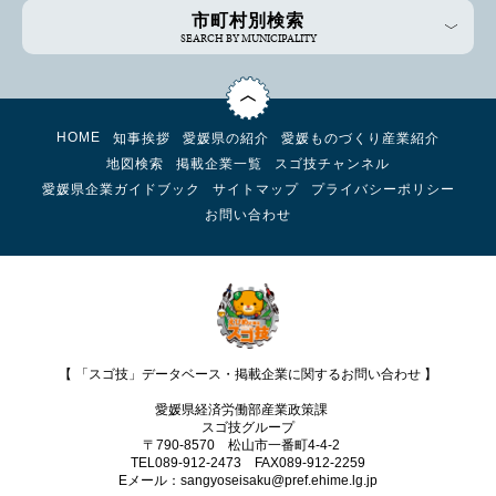
市町村別検索
SEARCH BY MUNICIPALITY
HOME
知事挨拶
愛媛県の紹介
愛媛ものづくり産業紹介
地図検索
掲載企業一覧
スゴ技チャンネル
愛媛県企業ガイドブック
サイトマップ
プライバシーポリシー
お問い合わせ
【 「スゴ技」データベース・掲載企業に関するお問い合わせ 】
愛媛県経済労働部産業政策課
スゴ技グループ
〒790-8570 松山市一番町4-4-2
TEL089-912-2473 FAX089‐912-2259
Eメール：sangyoseisaku@pref.ehime.lg.jp