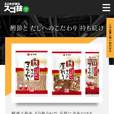
鰹節と だしへのこだわり 持ち続け
解凍工程を どう扱うかで 品質に差をつける