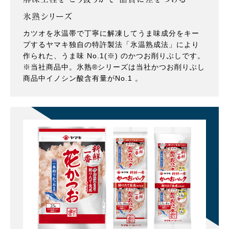
氷熟シリーズ
カツオを氷温帯で丁寧に解凍してうま味成分をキー
プするヤマキ独自の特許製法「氷温熟成法」により
作られた、うま味 No.1(※) のかつお削りぶしです。
※当社商品中。氷熟®シリーズは当社かつお削りぶし
商品中イノシン酸含有量がNo.1 。