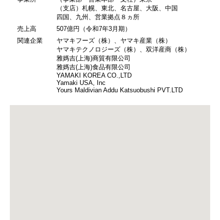
（支店）札幌、東北、名古屋、大阪、中国
四国、九州、営業拠点８ヵ所
売上高
507億円（令和7年3月期）
関連企業
ヤマキフーズ（株）、ヤマキ産業（株）
ヤマキテクノロジーズ（株）、双洋産商（株）
雅媽吉(上海)商貿有限公司
雅媽吉(上海)食品有限公司
YAMAKI KOREA CO.,LTD
Yamaki USA, Inc
Yours Maldivian Addu Katsuobushi PVT.LTD