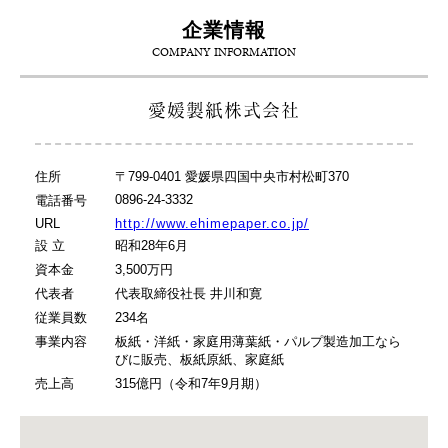
企業情報
COMPANY INFORMATION
愛媛製紙株式会社
住所
〒799-0401 愛媛県四国中央市村松町370
0896-24-3332
電話番号
URL
http://www.ehimepaper.co.jp/
設 立
昭和28年6月
資本金
3,500万円
代表者
代表取締役社長 井川和寛
従業員数
234名
事業内容
板紙・洋紙・家庭用薄葉紙・パルプ製造加工なら
びに販売、板紙原紙、家庭紙
売上高
315億円（令和7年9月期）