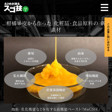
柑橘果皮から作った 化粧品・食品原料の 新
素材
増粘・乳化機能などを有する高機能ペースト「MaCSIE」