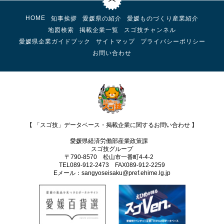
HOME
知事挨拶
愛媛県の紹介
愛媛ものづくり産業紹介
地図検索
掲載企業一覧
スゴ技チャンネル
愛媛県企業ガイドブック
サイトマップ
プライバシーポリシー
お問い合わせ
【 「スゴ技」データベース・掲載企業に関するお問い合わせ 】
愛媛県経済労働部産業政策課
スゴ技グループ
〒790-8570 松山市一番町4-4-2
TEL089-912-2473 FAX089‐912-2259
Eメール：sangyoseisaku@pref.ehime.lg.jp