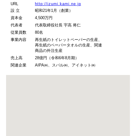
URL
http://izumi.kami.ne.jp
設 立
昭和21年1月（創業）
資本金
4,500万円
代表者
代表取締役社長 宇高 将仁
従業員数
80名
事業内容
再生紙のトイレットペーパーの生産、
再生紙のペーパータオルの生産、関連
商品の外注生産
売上高
28億円（令和6年8月期）
関連企業
AIPA㈱、スバル㈱、アイネット㈱