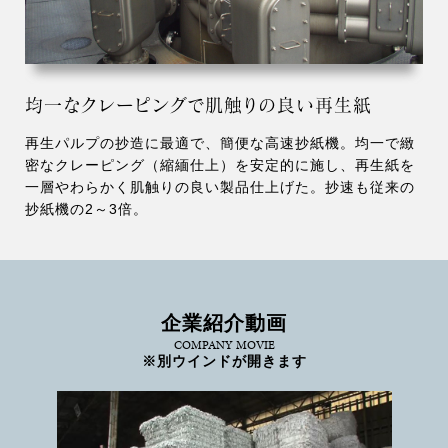
均一なクレーピングで肌触りの良い再生紙
再生パルプの抄造に最適で、簡便な高速抄紙機。均一で緻
密なクレーピング（縮緬仕上）を安定的に施し、再生紙を
一層やわらかく肌触りの良い製品仕上げた。抄速も従来の
抄紙機の2～3倍。
企業紹介動画
COMPANY MOVIE
※別ウインドが開きます