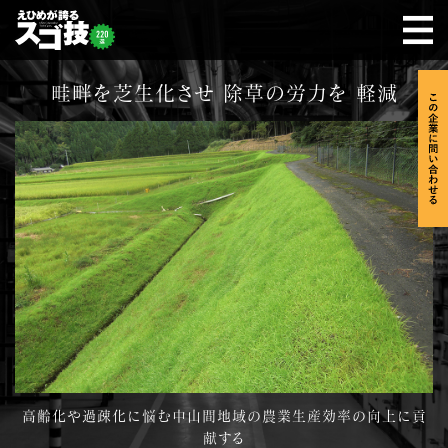
畦畔を芝生化させ 除草の労力を 軽減
高齢化や過疎化に悩む中山間地域の農業生産効率の向上に貢
献する