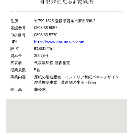
有限会社だるま製紙所
住所
〒799-1325 愛媛県西条市新市396-2
0898-66-5057
電話番号
0898-66-5770
FAX番号
URL
http://www.daruma-p.com
設 立
昭和31年5月
資本金
300万円
代表者
代表取締役 渡森雅寛
従業員数
5名
事業内容
厚紙の製造販売、インテリア和紙パネルデザイン
雑草抑制事業、農産物の生産・販売
売上高
非公開