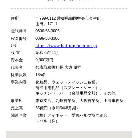
住所
〒799-0112 愛媛県四国中央市金生町
山田井171-1
0896-58-3005
電話番号
0896-58-3306
FAX番号
URL
https://www.hattoripaper.co.jp
設 立
昭和25年11月
資本金
9,900万円
代表者
代表取締役社長 大倉 健司
従業員数
165名
事業内容
化粧品、ウェットティッシュ各種、
清掃用消耗品（スプレー・シート）、
キッチンペーパー（台所用品全般）、その他
事業所
東京支店、九州営業所、大阪営業所、上海事務所
売上高
55億円（令和6年8月期）
関連企業
（株）アイネット、愛媛パルプ協同組合、
スバル（株）