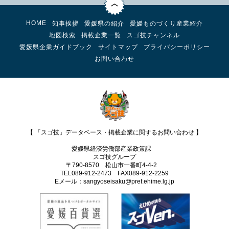
HOME
知事挨拶
愛媛県の紹介
愛媛ものづくり産業紹介
地図検索
掲載企業一覧
スゴ技チャンネル
愛媛県企業ガイドブック
サイトマップ
プライバシーポリシー
お問い合わせ
【 「スゴ技」データベース・掲載企業に関するお問い合わせ 】
愛媛県経済労働部産業政策課
スゴ技グループ
〒790-8570 松山市一番町4-4-2
TEL089-912-2473 FAX089‐912-2259
Eメール：sangyoseisaku@pref.ehime.lg.jp