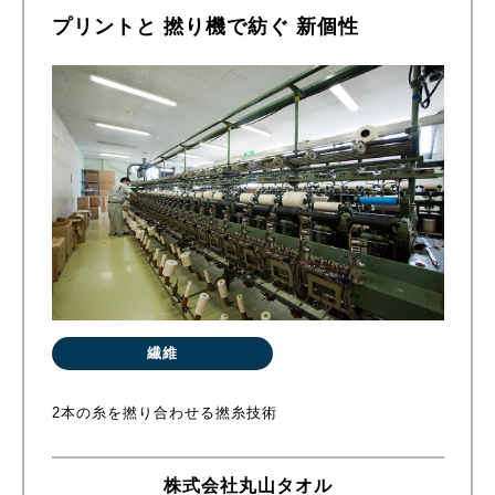
プリントと 撚り機で紡ぐ 新個性
繊維
2本の糸を撚り合わせる撚糸技術
株式会社丸山タオル