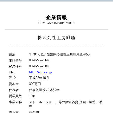
企業情報
COMPANY INFORMATION
株式会社工房織座
住所
〒794-0117 愛媛県今治市玉川町鬼原甲55
0898-55-2564
電話番号
0898-55-2584
FAX番号
URL
http://oriza.jp
設 立
平成22年10月
資本金
300万円
代表者
代表取締役 松木弘幸
従業員数
10名
事業内容
ストール・ショール等の服飾雑貨 企画・製造・販
売
売上高
非公開