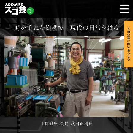
時を重ねた織機で 現代の日常を織る
工房織座 会長 武田正利氏