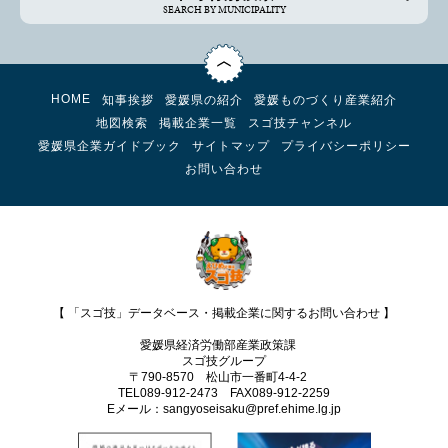
SEARCH BY MUNICIPALITY
HOME
知事挨拶
愛媛県の紹介
愛媛ものづくり産業紹介
地図検索
掲載企業一覧
スゴ技チャンネル
愛媛県企業ガイドブック
サイトマップ
プライバシーポリシー
お問い合わせ
【 「スゴ技」データベース・掲載企業に関するお問い合わせ 】
愛媛県経済労働部産業政策課
スゴ技グループ
〒790-8570 松山市一番町4-4-2
TEL089-912-2473 FAX089‐912-2259
Eメール：sangyoseisaku@pref.ehime.lg.jp