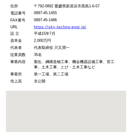
住所
〒792-0892 愛媛県新居浜市黒島1-6-57
0897-45-1455
電話番号
0897-45-1486
FAX番号
URL
https://sky-techno-engi.jp/
設 立
平成15年7月
資本金
2,000万円
代表者
代表取締役 川又潤一
従業員数
35名
事業内容
製缶、綱構造物工事、機会機器設備工事、管工
事、土木工事、とび・土木工事など
事業所
第一工場、第二工場
売上高
非公開