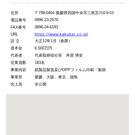
住所
〒799-0404 愛媛県四国中央市三島宮川4-9-53
0896-23-2570
電話番号
0896-24-6183
FAX番号
URL
https://www.kakukei.co.jp/
設 立
大正12年1月（創業）
資本金
6,500万円
代表者
代表取締役社長 井原 博史
従業員数
183名
事業内容
紙製品製造及びOPPフィルム印刷・製袋
事業所
愛媛、大阪、東京、徳島
売上高
非公開