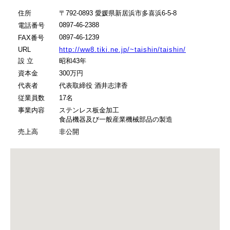
住所
〒792-0893 愛媛県新居浜市多喜浜6-5-8
0897-46-2388
電話番号
0897-46-1239
FAX番号
URL
http://ww8.tiki.ne.jp/~taishin/taishin/
設 立
昭和43年
資本金
300万円
代表者
代表取締役 酒井志津香
従業員数
17名
事業内容
ステンレス板金加工
食品機器及び一般産業機械部品の製造
売上高
非公開