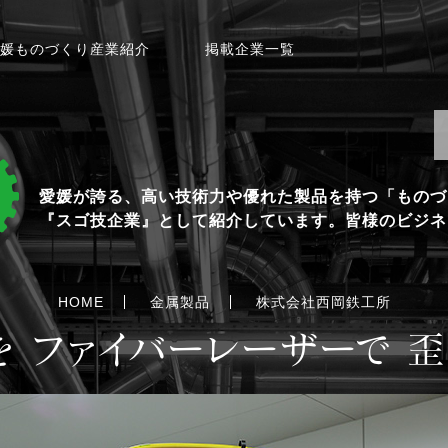
媛ものづくり産業紹介
掲載企業一覧
愛媛が誇る、高い技術力や優れた製品を持つ「ものづ
『スゴ技企業』として紹介しています。皆様のビジネ
HOME
金属製品
株式会社西岡鉄工所
を ファイバーレーザーで 歪