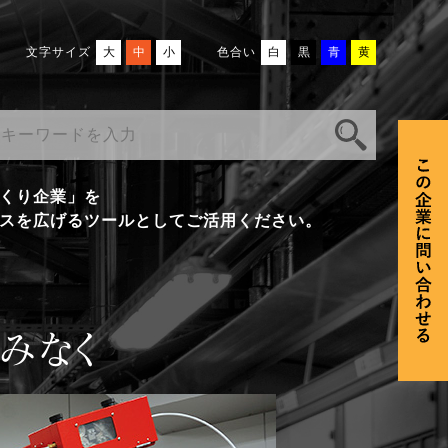
文字サイズ
大
中
小
色合い
白
黒
青
黄
くり企業」を
スを広げるツールとしてご活用ください。
みなく