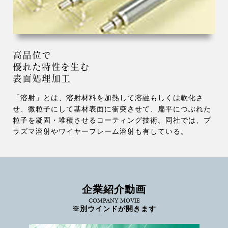
高品位で
優れた特性を生む
表面処理加工
「溶射」とは、溶射材料を加熱して溶融もしくは軟化さ
せ、微粒子にして基材表面に衝突させて、扁平につぶれた
粒子を凝固・堆積させるコーティング技術。同社では、プ
ラズマ溶射やワイヤーフレーム溶射も有している。
企業紹介動画
COMPANY MOVIE
※別ウインドが開きます