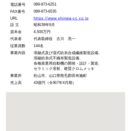
089-973-6251
電話番号
089-973-6535
FAX番号
URL
https://www.shinwa-cc.co.jp
設 立
昭和39年9月
資本金
4,500万円
代表者
代表取締役 古川 亮一
従業員数
144名
事業内容
溶融式及び湿式紡糸合成繊維製造設備、
溶融紡糸式不織布製造設備、
各種産業用自動機の開発・設計・製造、
セラミック溶射、硬質クロムメッキ
事業所
松山市、山口県熊毛郡田布施町
売上高
43億円（令和7年4月期）