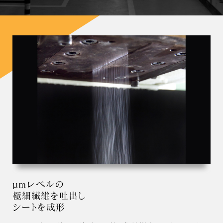
µmレベルの
極細繊維を吐出し
シートを成形