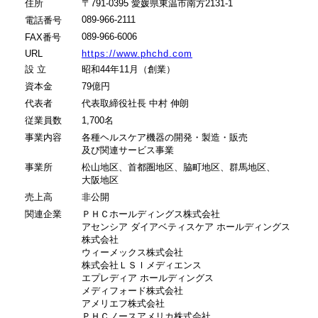
住所
〒791-0395 愛媛県東温市南方2131-1
089-966-2111
電話番号
089-966-6006
FAX番号
URL
https://www.phchd.com
設 立
昭和44年11月（創業）
資本金
79億円
代表者
代表取締役社長 中村 伸朗
従業員数
1,700名
事業内容
各種ヘルスケア機器の開発・製造・販売
及び関連サービス事業
事業所
松山地区、首都圏地区、脇町地区、群馬地区、
大阪地区
売上高
非公開
関連企業
ＰＨＣホールディングス株式会社
アセンシア ダイアベティスケア ホールディングス
株式会社
ウィーメックス株式会社
株式会社ＬＳＩメディエンス
エプレディア ホールディングス
メディフォード株式会社
アメリエフ株式会社
ＰＨＣノースアメリカ株式会社