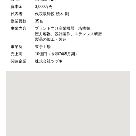
資本金
3,000万円
代表者
代表取締役 続木 剛
従業員数
35名
事業内容
プラント向け産業機器、塔槽類、
圧力容器、設計製作、ステンレス研磨
製品の加工・製造
事業所
東予工場
売上高
10億円（令和7年5月期）
関連企業
株式会社ツヅキ