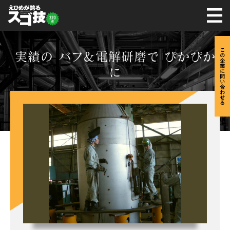
実績の バフ＆電解研磨で ぴかぴか
に