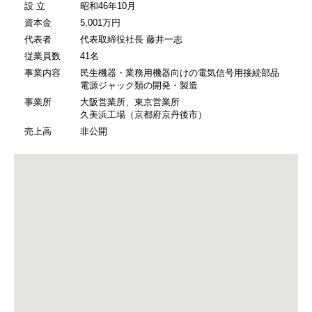
設 立
昭和46年10月
資本金
5,001万円
代表者
代表取締役社長 藤井一志
従業員数
41名
事業内容
民生機器・業務用機器向けの電気信号用接続部品
電源ジャック類の開発・製造
事業所
大阪営業所、東京営業所
久美浜工場（京都府京丹後市）
売上高
非公開